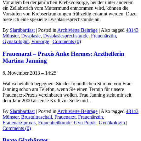
Vor allem bei der jährlichen Krebsvorsorge, bei der unter anderem
ein Zellabstrich vom Muttermund entnommen wird, können die
Vorstufen von Krebserkrankungen frühzeitig erkannt werden. Dazu
biete ich eine spezielle Dysplasiesprechstunde an.
By
Slartibartfast
|
Posted in
Archivierte Beiträge
|
Also tagged
48143
Münster
,
Dysplasie
,
Dysplasiesprechstunde
,
Frauenärztin
,
Gynäkologin
,
Vorsorge
|
Comments (0)
Frauenarzt – Praxis Anke Hermes: Arzthelferin
Martina Janning
6. November 2013 – 14:25
Wahrscheinlich begegnen Sie der freundlichen Stimme von Frau
Janning schon am Telefon, wenn Sie einen Termin für unsere
Frauenarzt-Praxis vereinbaren wollen. Frau Janning steht mir seit
dem Jahr 2000 als erste Kraft zur Seite und…
By
Slartibartfast
|
Posted in
Archivierte Beiträge
|
Also tagged
48143
Münster
,
Brustultraschall
,
Frauenarzt
,
Frauenärztin
,
Frauenarztpraxis
,
Frauenheilkunde
,
Gyn Praxis
,
Gynäkologin
|
Comments (0)
Beate Glashörster