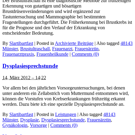
Der Brustultraschall ist eine diagnostische Methode zur frühzeitigen
Erkennung von gutartigen und bösartigen
Brustdrüsenveränderungen und wird ergänzend zur
Tastuntersuchung und Mammographie bei bestimmten
Fragestellungen durchgeführt. Die Früherkennung bei Brustkrebs ist
für die Prognose und den Verlauf der Erkrankung von
entscheidender Bedeutung.
By
Slartibartfast
|
Posted in
Archivierte Beiträge
|
Also tagged
48143
Münster
,
Brustultraschall
,
Frauenarzt
,
Frauenärztin
,
Frauenarztpraxis
,
Frauenheilkunde
|
Comments (0)
Dysplasiesprechstunde
14. März 2012 – 14:22
Vor allem bei den jährlichen Vorsorgeuntersuchungen, bei denen
unter anderem ein Zellabstrich vom Muttermund entnommen wird,
können die Vorstufen von Krebserkrankungen frühzeitig erkannt
werden. Dazu biete ich eine spezielle Dysplasiesprechstunde an.
By
Slartibartfast
|
Posted in
Leistungen
|
Also tagged
48143
Münster
,
Dysplasie
,
Dysplasiesprechstunde
,
Frauenärztin
,
Gynäkologin
,
Vorsorge
|
Comments (0)