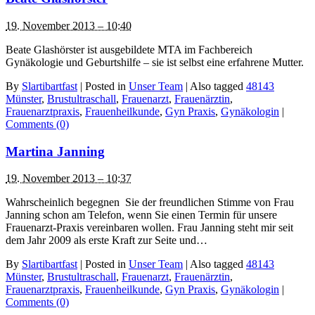
19. November 2013 – 10:40
Beate Glashörster ist ausgebildete MTA im Fachbereich
Gynäkologie und Geburtshilfe – sie ist selbst eine erfahrene Mutter.
By
Slartibartfast
|
Posted in
Unser Team
|
Also tagged
48143
Münster
,
Brustultraschall
,
Frauenarzt
,
Frauenärztin
,
Frauenarztpraxis
,
Frauenheilkunde
,
Gyn Praxis
,
Gynäkologin
|
Comments (0)
Martina Janning
19. November 2013 – 10:37
Wahrscheinlich begegnen Sie der freundlichen Stimme von Frau
Janning schon am Telefon, wenn Sie einen Termin für unsere
Frauenarzt-Praxis vereinbaren wollen. Frau Janning steht mir seit
dem Jahr 2009 als erste Kraft zur Seite und…
By
Slartibartfast
|
Posted in
Unser Team
|
Also tagged
48143
Münster
,
Brustultraschall
,
Frauenarzt
,
Frauenärztin
,
Frauenarztpraxis
,
Frauenheilkunde
,
Gyn Praxis
,
Gynäkologin
|
Comments (0)