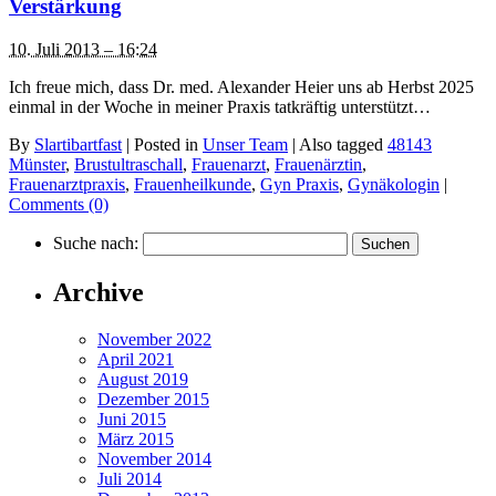
Verstärkung
10. Juli 2013 – 16:24
Ich freue mich, dass Dr. med. Alexander Heier uns ab Herbst 2025
einmal in der Woche in meiner Praxis tatkräftig unterstützt…
By
Slartibartfast
|
Posted in
Unser Team
|
Also tagged
48143
Münster
,
Brustultraschall
,
Frauenarzt
,
Frauenärztin
,
Frauenarztpraxis
,
Frauenheilkunde
,
Gyn Praxis
,
Gynäkologin
|
Comments (0)
Suche nach:
Archive
November 2022
April 2021
August 2019
Dezember 2015
Juni 2015
März 2015
November 2014
Juli 2014