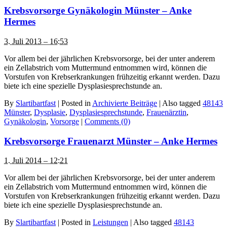
Krebsvorsorge Gynäkologin Münster – Anke
Hermes
3. Juli 2013 – 16:53
Vor allem bei der jährlichen Krebsvorsorge, bei der unter anderem
ein Zellabstrich vom Muttermund entnommen wird, können die
Vorstufen von Krebserkrankungen frühzeitig erkannt werden. Dazu
biete ich eine spezielle Dysplasiesprechstunde an.
By
Slartibartfast
|
Posted in
Archivierte Beiträge
|
Also tagged
48143
Münster
,
Dysplasie
,
Dysplasiesprechstunde
,
Frauenärztin
,
Gynäkologin
,
Vorsorge
|
Comments (0)
Krebsvorsorge Frauenarzt Münster – Anke Hermes
1. Juli 2014 – 12:21
Vor allem bei der jährlichen Krebsvorsorge, bei der unter anderem
ein Zellabstrich vom Muttermund entnommen wird, können die
Vorstufen von Krebserkrankungen frühzeitig erkannt werden. Dazu
biete ich eine spezielle Dysplasiesprechstunde an.
By
Slartibartfast
|
Posted in
Leistungen
|
Also tagged
48143