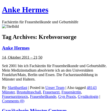
Anke Hermes
Fachärztin für Frauenheilkunde und Geburtshilfe
Tag Archives:
Krebsvorsorge
Anke Hermes
14. Oktober 2011 – 21:50
Seit 2001 bin ich Fachärztin für Frauenheilkunde und Geburtshilfe.
Mein Medizinstudium absolvierte ich an den Universitäten
Frankfurt/Main, Berlin und Essen. Die Facharztausbildung in
Münster und Haltern.
By
Slartibartfast
|
Posted in
Unser Team
|
Also tagged
48143
Münster
,
Brustultraschall
,
Frauenarzt
,
Frauenärztin
,
Frauenarztpraxis
,
Frauenheilkunde
,
Gyn Praxis
,
Gynäkologin
|
Comments (0)
Gynäkologin Münster Centrum