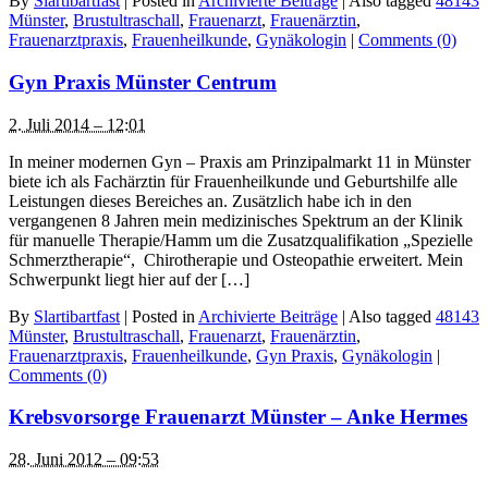
By
Slartibartfast
|
Posted in
Archivierte Beiträge
|
Also tagged
48143
Münster
,
Brustultraschall
,
Frauenarzt
,
Frauenärztin
,
Frauenarztpraxis
,
Frauenheilkunde
,
Gynäkologin
|
Comments (0)
Gyn Praxis Münster Centrum
2. Juli 2014 – 12:01
In meiner modernen Gyn – Praxis am Prinzipalmarkt 11 in Münster
biete ich als Fachärztin für Frauenheilkunde und Geburtshilfe alle
Leistungen dieses Bereiches an. Zusätzlich habe ich in den
vergangenen 8 Jahren mein medizinisches Spektrum an der Klinik
für manuelle Therapie/Hamm um die Zusatzqualifikation „Spezielle
Schmerztherapie“, Chirotherapie und Osteopathie erweitert. Mein
Schwerpunkt liegt hier auf der […]
By
Slartibartfast
|
Posted in
Archivierte Beiträge
|
Also tagged
48143
Münster
,
Brustultraschall
,
Frauenarzt
,
Frauenärztin
,
Frauenarztpraxis
,
Frauenheilkunde
,
Gyn Praxis
,
Gynäkologin
|
Comments (0)
Krebsvorsorge Frauenarzt Münster – Anke Hermes
28. Juni 2012 – 09:53