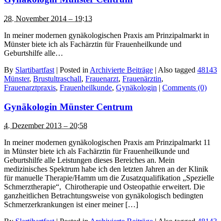
28. November 2014 – 19:13
In meiner modernen gynäkologischen Praxis am Prinzipalmarkt in
Münster biete ich als Fachärztin für Frauenheilkunde und
Geburtshilfe alle…
By
Slartibartfast
|
Posted in
Archivierte Beiträge
|
Also tagged
48143
Münster
,
Brustultraschall
,
Frauenarzt
,
Frauenärztin
,
Frauenarztpraxis
,
Frauenheilkunde
,
Gynäkologin
|
Comments (0)
Gynäkologin Münster Centrum
4. Dezember 2013 – 20:58
In meiner modernen gynäkologischen Praxis am Prinzipalmarkt 11
in Münster biete ich als Fachärztin für Frauenheilkunde und
Geburtshilfe alle Leistungen dieses Bereiches an. Mein
medizinisches Spektrum habe ich den letzten Jahren an der Klinik
für manuelle Therapie/Hamm um die Zusatzqualifikation „Spezielle
Schmerztherapie“, Chirotherapie und Osteopathie erweitert. Die
ganzheitlichen Betrachtungsweise von gynäkologisch bedingten
Schmerzerkrankungen ist einer meiner […]