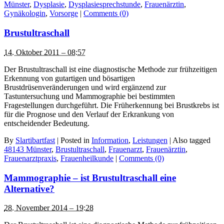
Münster
,
Dysplasie
,
Dysplasiesprechstunde
,
Frauenärztin
,
Gynäkologin
,
Vorsorge
|
Comments (0)
Brustultraschall
14. Oktober 2011 – 08:57
Der Brustultraschall ist eine diagnostische Methode zur frühzeitigen
Erkennung von gutartigen und bösartigen
Brustdrüsenveränderungen und wird ergänzend zur
Tastuntersuchung und Mammographie bei bestimmten
Fragestellungen durchgeführt. Die Früherkennung bei Brustkrebs ist
für die Prognose und den Verlauf der Erkrankung von
entscheidender Bedeutung.
By
Slartibartfast
|
Posted in
Information
,
Leistungen
|
Also tagged
48143 Münster
,
Brustultraschall
,
Frauenarzt
,
Frauenärztin
,
Frauenarztpraxis
,
Frauenheilkunde
|
Comments (0)
Mammographie – ist Brustultraschall eine
Alternative?
28. November 2014 – 19:28