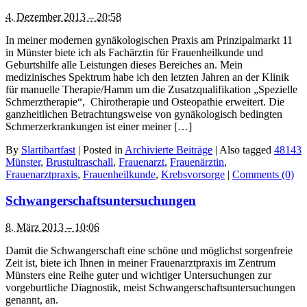
4. Dezember 2013 – 20:58
In meiner modernen gynäkologischen Praxis am Prinzipalmarkt 11
in Münster biete ich als Fachärztin für Frauenheilkunde und
Geburtshilfe alle Leistungen dieses Bereiches an. Mein
medizinisches Spektrum habe ich den letzten Jahren an der Klinik
für manuelle Therapie/Hamm um die Zusatzqualifikation „Spezielle
Schmerztherapie“, Chirotherapie und Osteopathie erweitert. Die
ganzheitlichen Betrachtungsweise von gynäkologisch bedingten
Schmerzerkrankungen ist einer meiner […]
By
Slartibartfast
|
Posted in
Archivierte Beiträge
|
Also tagged
48143
Münster
,
Brustultraschall
,
Frauenarzt
,
Frauenärztin
,
Frauenarztpraxis
,
Frauenheilkunde
,
Krebsvorsorge
|
Comments (0)
Schwangerschaftsuntersuchungen
8. März 2013 – 10:06
Damit die Schwangerschaft eine schöne und möglichst sorgenfreie
Zeit ist, biete ich Ihnen in meiner Frauenarztpraxis im Zentrum
Münsters eine Reihe guter und wichtiger Untersuchungen zur
vorgeburtliche Diagnostik, meist Schwangerschaftsuntersuchungen
genannt, an.