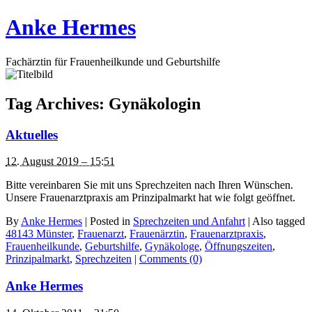
Anke Hermes
Fachärztin für Frauenheilkunde und Geburtshilfe
Tag Archives:
Gynäkologin
Aktuelles
12. August 2019 – 15:51
Bitte vereinbaren Sie mit uns Sprechzeiten nach Ihren Wünschen.
Unsere Frauenarztpraxis am Prinzipalmarkt hat wie folgt geöffnet.
By
Anke Hermes
|
Posted in
Sprechzeiten und Anfahrt
|
Also tagged
48143 Münster
,
Frauenarzt
,
Frauenärztin
,
Frauenarztpraxis
,
Frauenheilkunde
,
Geburtshilfe
,
Gynäkologe
,
Öffnungszeiten
,
Prinzipalmarkt
,
Sprechzeiten
|
Comments (0)
Anke Hermes