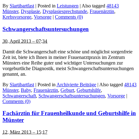
By
Slartibartfast
|
Posted in
Leistungen
|
Also tagged
48143
Münster
,
Dysplasie
,
Dysplasiesprechstunde
,
Frauenärztin
,
Krebsvorsorge
,
Vorsorge
|
Comments (0)
Schwangerschaftsuntersuchungen
30. April 2013 – 07:34
Damit die Schwangerschaft eine schöne und möglichst sorgenfreie
Zeit ist, biete ich Ihnen in meiner Frauenarztpraxis im Zentrum
Münsters eine Reihe guter und wichtiger Untersuchungen zur
vorgeburtliche Diagnostik, meist Schwangerschaftsuntersuchungen
genannt, an.
By
Slartibartfast
|
Posted in
Archivierte Beiträge
|
Also tagged
48143
Münster
,
Baby
,
Frauenärztin
,
Geburt
,
Geburtshilfe
,
Schwangerschaft
,
Schwangerschaftsuntersuchungen
,
Vorsorge
|
Comments (0)
Fachärztin für Frauenheilkunde und Geburtshilfe in
Münster
12. März 2013 – 15:17