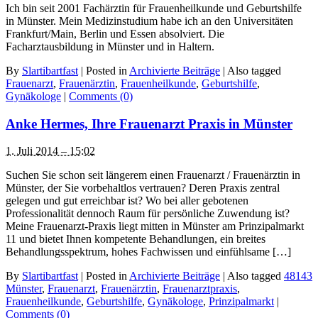
Ich bin seit 2001 Fachärztin für Frauenheilkunde und Geburtshilfe
in Münster. Mein Medizinstudium habe ich an den Universitäten
Frankfurt/Main, Berlin und Essen absolviert. Die
Facharztausbildung in Münster und in Haltern.
By
Slartibartfast
|
Posted in
Archivierte Beiträge
|
Also tagged
Frauenarzt
,
Frauenärztin
,
Frauenheilkunde
,
Geburtshilfe
,
Gynäkologe
|
Comments (0)
Anke Hermes, Ihre Frauenarzt Praxis in Münster
1. Juli 2014 – 15:02
Suchen Sie schon seit längerem einen Frauenarzt / Frauenärztin in
Münster, der Sie vorbehaltlos vertrauen? Deren Praxis zentral
gelegen und gut erreichbar ist? Wo bei aller gebotenen
Professionalität dennoch Raum für persönliche Zuwendung ist?
Meine Frauenarzt-Praxis liegt mitten in Münster am Prinzipalmarkt
11 und bietet Ihnen kompetente Behandlungen, ein breites
Behandlungsspektrum, hohes Fachwissen und einfühlsame […]
By
Slartibartfast
|
Posted in
Archivierte Beiträge
|
Also tagged
48143
Münster
,
Frauenarzt
,
Frauenärztin
,
Frauenarztpraxis
,
Frauenheilkunde
,
Geburtshilfe
,
Gynäkologe
,
Prinzipalmarkt
|
Comments (0)