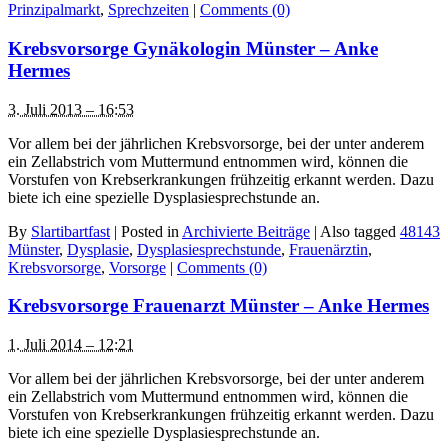
Prinzipalmarkt
,
Sprechzeiten
|
Comments (0)
Krebsvorsorge Gynäkologin Münster – Anke
Hermes
3. Juli 2013 – 16:53
Vor allem bei der jährlichen Krebsvorsorge, bei der unter anderem
ein Zellabstrich vom Muttermund entnommen wird, können die
Vorstufen von Krebserkrankungen frühzeitig erkannt werden. Dazu
biete ich eine spezielle Dysplasiesprechstunde an.
By
Slartibartfast
|
Posted in
Archivierte Beiträge
|
Also tagged
48143
Münster
,
Dysplasie
,
Dysplasiesprechstunde
,
Frauenärztin
,
Krebsvorsorge
,
Vorsorge
|
Comments (0)
Krebsvorsorge Frauenarzt Münster – Anke Hermes
1. Juli 2014 – 12:21
Vor allem bei der jährlichen Krebsvorsorge, bei der unter anderem
ein Zellabstrich vom Muttermund entnommen wird, können die
Vorstufen von Krebserkrankungen frühzeitig erkannt werden. Dazu
biete ich eine spezielle Dysplasiesprechstunde an.