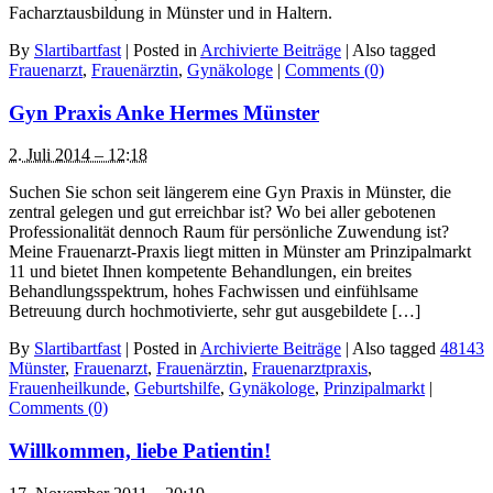
Facharztausbildung in Münster und in Haltern.
By
Slartibartfast
|
Posted in
Archivierte Beiträge
|
Also tagged
Frauenarzt
,
Frauenärztin
,
Gynäkologe
|
Comments (0)
Gyn Praxis Anke Hermes Münster
2. Juli 2014 – 12:18
Suchen Sie schon seit längerem eine Gyn Praxis in Münster, die
zentral gelegen und gut erreichbar ist? Wo bei aller gebotenen
Professionalität dennoch Raum für persönliche Zuwendung ist?
Meine Frauenarzt-Praxis liegt mitten in Münster am Prinzipalmarkt
11 und bietet Ihnen kompetente Behandlungen, ein breites
Behandlungsspektrum, hohes Fachwissen und einfühlsame
Betreuung durch hochmotivierte, sehr gut ausgebildete […]
By
Slartibartfast
|
Posted in
Archivierte Beiträge
|
Also tagged
48143
Münster
,
Frauenarzt
,
Frauenärztin
,
Frauenarztpraxis
,
Frauenheilkunde
,
Geburtshilfe
,
Gynäkologe
,
Prinzipalmarkt
|
Comments (0)
Willkommen, liebe Patientin!