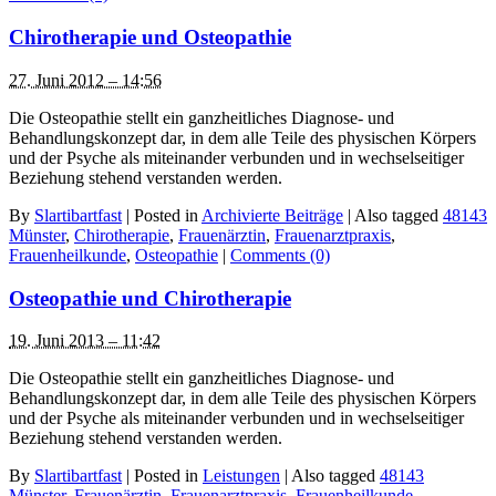
Chirotherapie und Osteopathie
27. Juni 2012 – 14:56
Die Osteopathie stellt ein ganzheitliches Diagnose- und
Behandlungskonzept dar, in dem alle Teile des physischen Körpers
und der Psyche als miteinander verbunden und in wechselseitiger
Beziehung stehend verstanden werden.
By
Slartibartfast
|
Posted in
Archivierte Beiträge
|
Also tagged
48143
Münster
,
Chirotherapie
,
Frauenärztin
,
Frauenarztpraxis
,
Frauenheilkunde
,
Osteopathie
|
Comments (0)
Osteopathie und Chirotherapie
19. Juni 2013 – 11:42
Die Osteopathie stellt ein ganzheitliches Diagnose- und
Behandlungskonzept dar, in dem alle Teile des physischen Körpers
und der Psyche als miteinander verbunden und in wechselseitiger
Beziehung stehend verstanden werden.
By
Slartibartfast
|
Posted in
Leistungen
|
Also tagged
48143
Münster
,
Frauenärztin
,
Frauenarztpraxis
,
Frauenheilkunde
,