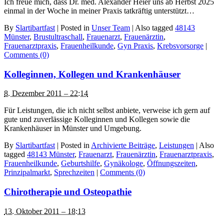
Ich freue mich, dass Dr. med. Alexander Heier uns ab Herbst 2025
einmal in der Woche in meiner Praxis tatkräftig unterstützt…
By
Slartibartfast
|
Posted in
Unser Team
|
Also tagged
48143
Münster
,
Brustultraschall
,
Frauenarzt
,
Frauenärztin
,
Frauenarztpraxis
,
Frauenheilkunde
,
Gyn Praxis
,
Krebsvorsorge
|
Comments (0)
Kolleginnen, Kollegen und Krankenhäuser
8. Dezember 2011 – 22:14
Für Leistungen, die ich nicht selbst anbiete, verweise ich gern auf
gute und zuverlässige Kolleginnen und Kollegen sowie die
Krankenhäuser in Münster und Umgebung.
By
Slartibartfast
|
Posted in
Archivierte Beiträge
,
Leistungen
|
Also
tagged
48143 Münster
,
Frauenarzt
,
Frauenärztin
,
Frauenarztpraxis
,
Frauenheilkunde
,
Geburtshilfe
,
Gynäkologe
,
Öffnungszeiten
,
Prinzipalmarkt
,
Sprechzeiten
|
Comments (0)
Chirotherapie und Osteopathie
13. Oktober 2011 – 18:13