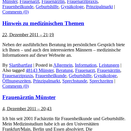
Münster
,
Frauenarzt
,
Frauenärztin
,
Frauenarztpraxis
,
Frauenheilkunde
,
Geburtshilfe
,
Gynäkologe
,
Prinzipalmarkt
|
Comments (0)
Hinweis zu medizinischen Themen
22. Dezember 2011 – 21:19
Neben der ausführlichen Beratung im persönlichen Gespräch biete
ich Ihnen – und auch den interessierten Männern – medizinische
Informationen auf dieser Webseite an.
By
Slartibartfast
|
Posted in
Allgemein
,
Information
,
Leistungen
|
Also tagged
48143 Münster
,
Beratung
,
Frauenarzt
,
Frauenärztin
,
Frauenarztpraxis
,
Frauenheilkunde
,
Geburtshilfe
,
Gynäkologe
,
Öffnungszeiten
,
Prinzipalmarkt
,
Sprechstunde
,
Sprechzeiten
|
Comments (0)
Frauenärztin Münster
4. Dezember 2011 – 20:43
Ich bin seit 2001 Fachärztin für Frauenheilkunde und Geburtshilfe.
Mein Medizinstudium habe ich an den Universitäten
Frankfurt/Main, Berlin und Essen absolviert. Die