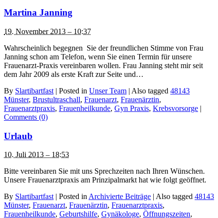
Martina Janning
19. November 2013 – 10:37
Wahrscheinlich begegnen Sie der freundlichen Stimme von Frau
Janning schon am Telefon, wenn Sie einen Termin für unsere
Frauenarzt-Praxis vereinbaren wollen. Frau Janning steht mir seit
dem Jahr 2009 als erste Kraft zur Seite und…
By
Slartibartfast
|
Posted in
Unser Team
|
Also tagged
48143
Münster
,
Brustultraschall
,
Frauenarzt
,
Frauenärztin
,
Frauenarztpraxis
,
Frauenheilkunde
,
Gyn Praxis
,
Krebsvorsorge
|
Comments (0)
Urlaub
10. Juli 2013 – 18:53
Bitte vereinbaren Sie mit uns Sprechzeiten nach Ihren Wünschen.
Unsere Frauenarztpraxis am Prinzipalmarkt hat wie folgt geöffnet.
By
Slartibartfast
|
Posted in
Archivierte Beiträge
|
Also tagged
48143
Münster
,
Frauenarzt
,
Frauenärztin
,
Frauenarztpraxis
,
Frauenheilkunde
,
Geburtshilfe
,
Gynäkologe
,
Öffnungszeiten
,