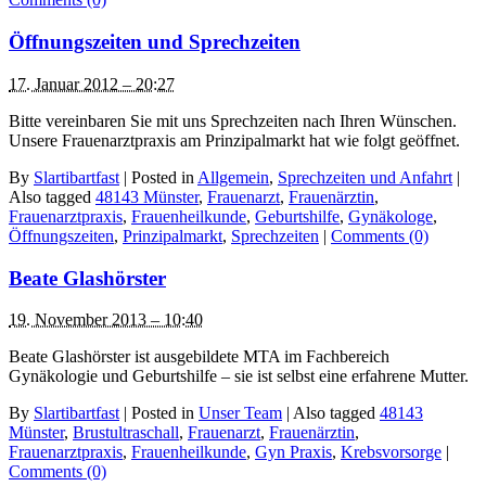
Öffnungszeiten und Sprechzeiten
17. Januar 2012 – 20:27
Bitte vereinbaren Sie mit uns Sprechzeiten nach Ihren Wünschen.
Unsere Frauenarztpraxis am Prinzipalmarkt hat wie folgt geöffnet.
By
Slartibartfast
|
Posted in
Allgemein
,
Sprechzeiten und Anfahrt
|
Also tagged
48143 Münster
,
Frauenarzt
,
Frauenärztin
,
Frauenarztpraxis
,
Frauenheilkunde
,
Geburtshilfe
,
Gynäkologe
,
Öffnungszeiten
,
Prinzipalmarkt
,
Sprechzeiten
|
Comments (0)
Beate Glashörster
19. November 2013 – 10:40
Beate Glashörster ist ausgebildete MTA im Fachbereich
Gynäkologie und Geburtshilfe – sie ist selbst eine erfahrene Mutter.
By
Slartibartfast
|
Posted in
Unser Team
|
Also tagged
48143
Münster
,
Brustultraschall
,
Frauenarzt
,
Frauenärztin
,
Frauenarztpraxis
,
Frauenheilkunde
,
Gyn Praxis
,
Krebsvorsorge
|
Comments (0)