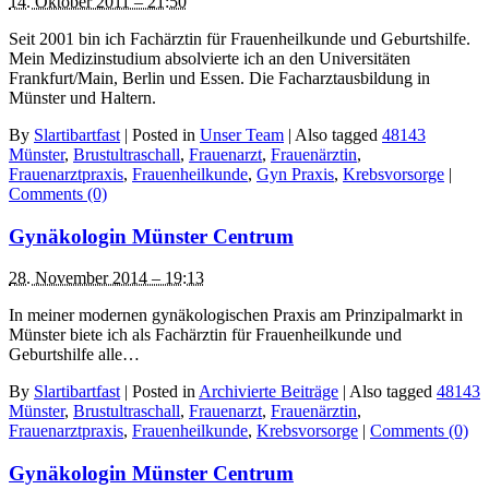
14. Oktober 2011 – 21:50
Seit 2001 bin ich Fachärztin für Frauenheilkunde und Geburtshilfe.
Mein Medizinstudium absolvierte ich an den Universitäten
Frankfurt/Main, Berlin und Essen. Die Facharztausbildung in
Münster und Haltern.
By
Slartibartfast
|
Posted in
Unser Team
|
Also tagged
48143
Münster
,
Brustultraschall
,
Frauenarzt
,
Frauenärztin
,
Frauenarztpraxis
,
Frauenheilkunde
,
Gyn Praxis
,
Krebsvorsorge
|
Comments (0)
Gynäkologin Münster Centrum
28. November 2014 – 19:13
In meiner modernen gynäkologischen Praxis am Prinzipalmarkt in
Münster biete ich als Fachärztin für Frauenheilkunde und
Geburtshilfe alle…
By
Slartibartfast
|
Posted in
Archivierte Beiträge
|
Also tagged
48143
Münster
,
Brustultraschall
,
Frauenarzt
,
Frauenärztin
,
Frauenarztpraxis
,
Frauenheilkunde
,
Krebsvorsorge
|
Comments (0)
Gynäkologin Münster Centrum