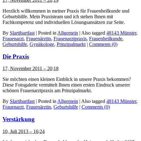
17. November 2011 – 20:19
Herzlich willkommen in meiner Praxis für Frauenheilkunde und
Geburtshilfe. Mein Praxisteam und ich stehen Ihnen mit
Fachkompetenz und individuellen Lösungsansätzen zur Seite.
By
Slartibartfast
|
Posted in
Allgemein
|
Also tagged
48143 Münster
,
Frauenarzt
,
Frauenärztin
,
Frauenarztpraxis
,
Frauenheilkunde
,
Geburtshilfe
,
Gynäkologe
,
Prinzipalmarkt
|
Comments (0)
Die Praxis
17. November 2011 – 20:18
Sie möchten einen kleinen Einblick in unsere Praxis bekommen?
Diese Fotogalerie vermittelt Ihnen einen ersten Eindruck unserer
schönen Frauenarztpraxis am Prinzipalmarkt.
By
Slartibartfast
|
Posted in
Allgemein
|
Also tagged
48143 Münster
,
Frauenarzt
,
Frauenärztin
,
Geburtshilfe
|
Comments (0)
Verstärkung
10. Juli 2013 – 16:24