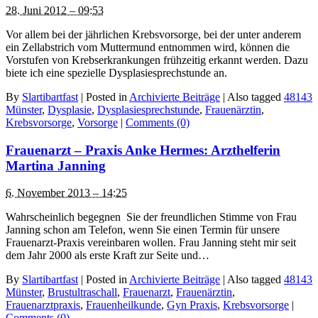
28. Juni 2012 – 09:53
Vor allem bei der jährlichen Krebsvorsorge, bei der unter anderem
ein Zellabstrich vom Muttermund entnommen wird, können die
Vorstufen von Krebserkrankungen frühzeitig erkannt werden. Dazu
biete ich eine spezielle Dysplasiesprechstunde an.
By
Slartibartfast
|
Posted in
Archivierte Beiträge
|
Also tagged
48143
Münster
,
Dysplasie
,
Dysplasiesprechstunde
,
Frauenärztin
,
Krebsvorsorge
,
Vorsorge
|
Comments (0)
Frauenarzt – Praxis Anke Hermes: Arzthelferin
Martina Janning
6. November 2013 – 14:25
Wahrscheinlich begegnen Sie der freundlichen Stimme von Frau
Janning schon am Telefon, wenn Sie einen Termin für unsere
Frauenarzt-Praxis vereinbaren wollen. Frau Janning steht mir seit
dem Jahr 2000 als erste Kraft zur Seite und…
By
Slartibartfast
|
Posted in
Archivierte Beiträge
|
Also tagged
48143
Münster
,
Brustultraschall
,
Frauenarzt
,
Frauenärztin
,
Frauenarztpraxis
,
Frauenheilkunde
,
Gyn Praxis
,
Krebsvorsorge
|
Comments (0)